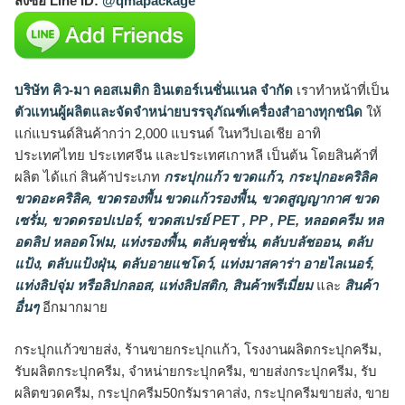
สั่งซื้อ Line ID:
@qmapackage
บริษัท คิว-มา คอสเมติก อินเตอร์เนชั่นแนล จำกัด
เราทำหน้าที่เป็น
ตัวแทนผู้ผลิตและจัดจำหน่ายบรรจุภัณฑ์เครื่องสำอางทุกชนิด
ให้
แก่แบรนด์สินค้ากว่า 2,000 แบรนด์ ในทวีปเอเชีย อาทิ
ประเทศไทย ประเทศจีน และประเทศเกาหลี เป็นต้น โดยสินค้าที่
ผลิต ได้แก่ สินค้าประเภท
กระปุกแก้ว ขวดแก้ว
,
กระปุกอะคริลิค
ขวดอะคริลิค
,
ขวดรองพื้น ขวดแก้วรองพื้น
,
ขวดสูญญากาศ ขวด
เซรั่ม
,
ขวดดรอปเปอร์
,
ขวดสเปรย์ PET , PP , PE
,
หลอดครีม หล
อดลิป หลอดโฟม
,
แท่งรองพื้น
,
ตลับคุชชั่น
,
ตลับบลัชออน
,
ตลับ
แป้ง
,
ตลับแป้งฝุ่น
,
ตลับอายแชโดว์
,
แท่งมาสคาร่า อายไลเนอร์
,
แท่งลิปจุ่ม หรือลิปกลอส
,
แท่งลิปสติก
,
สินค้าพรีเมี่ยม
และ
สินค้า
อื่นๆ
อีกมากมาย
กระปุกแก้วขายส่ง, ร้านขายกระปุกแก้ว, โรงงานผลิตกระปุกครีม,
รับผลิตกระปุกครีม, จำหน่ายกระปุกครีม, ขายส่งกระปุกครีม, รับ
ผลิตขวดครีม, กระปุกครีม50กรัมราคาส่ง, กระปุกครีมขายส่ง, ขาย