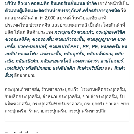
บริษัท คิว-มา คอสเมติก อินเตอร์เนชั่นแนล จำกัด
เราทำหน้าที่เป็น
ตัวแทนผู้ผลิตและจัดจำหน่ายบรรจุภัณฑ์เครื่องสำอางทุกชนิด
ให้
แก่แบรนด์สินค้ากว่า 2,000 แบรนด์ ในทวีปเอเชีย อาทิ
ประเทศไทย ประเทศจีน และประเทศเกาหลี เป็นต้น โดยสินค้าที่
ผลิต ได้แก่ สินค้าประเภท
กระปุกแก้ว ขวดแก้ว
,
กระปุกอะคริลิค
ขวดอะคริลิค
,
ขวดรองพื้น ขวดแก้วรองพื้น
,
ขวดสูญญากาศ ขวด
เซรั่ม
,
ขวดดรอปเปอร์
,
ขวดสเปรย์ PET , PP , PE
,
หลอดครีม หล
อดลิป หลอดโฟม
,
แท่งรองพื้น
,
ตลับคุชชั่น
,
ตลับบลัชออน
,
ตลับ
แป้ง
,
ตลับแป้งฝุ่น
,
ตลับอายแชโดว์
,
แท่งมาสคาร่า อายไลเนอร์
,
แท่งลิปจุ่ม หรือลิปกลอส
,
แท่งลิปสติก
,
สินค้าพรีเมี่ยม
และ
สินค้า
อื่นๆ
อีกมากมาย
กระปุกแก้วขายส่ง, ร้านขายกระปุกแก้ว, โรงงานผลิตกระปุกครีม,
รับผลิตกระปุกครีม, จำหน่ายกระปุกครีม, ขายส่งกระปุกครีม, รับ
ผลิตขวดครีม, กระปุกครีม50กรัมราคาส่ง, กระปุกครีมขายส่ง, ขาย
กระปุกครีม, ร้านขายกระปุกครีม, กระปุกครีมขายปลีก