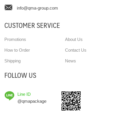
info@qma-group.com
CUSTOMER SERVICE
Promotions
About Us
How to Order
Contact Us
Shipping
News
FOLLOW US
Line ID
@qmapackage