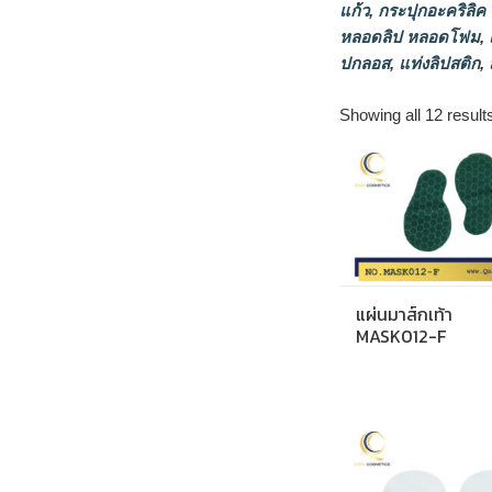
แก้ว
,
กระปุกอะคริลิค
หลอดลิป หลอดโฟม
,
แ
ปกลอส
,
แท่งลิปสติก
,
Showing all 12 result
แผ่นมาส์กเท้า
MASK012-F