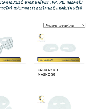
วดดรอปเปอร์
,
ขวดสเปรย์ PET , PP , PE
,
หลอดครีม
แชโดว์
,
แท่งมาสคาร่า อายไลเนอร์
,
แท่งลิปจุ่ม หรือลิ
แผ่นมาส์กตา
MASK009