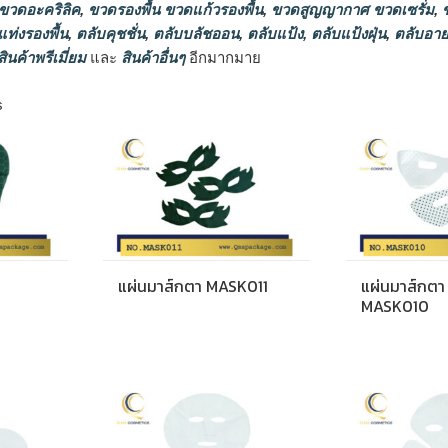
 ขวดอะคริลิค
,
ขวดรองพื้น ขวดแก้วรองพื้น
,
ขวดสูญญากาศ ขวดเซรั่ม
,
ข
ท่งรองพื้น
,
ตลับคุชชั่น
,
ตลับบลัชออน
,
ตลับแป้ง
,
ตลับแป้งฝุ่น
,
ตลับอาย
สินค้าพรีเมี่ยม
และ
สินค้าอื่นๆ
อีกมากมาย
Sorted
s
by
popularity
แผ่นมาส์กตา MASK011
แผ่นมาส์กตา
MASK010