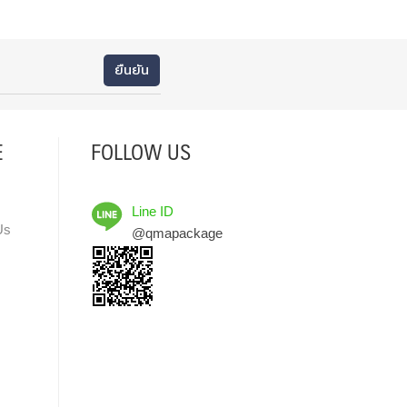
E
FOLLOW US
Line ID
Us
@qmapackage