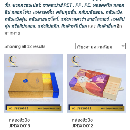
รั่ม
,
ขวดดรอปเปอร์
,
ขวดสเปรย์ PET , PP , PE
,
หลอดครีม หลอด
ลิป หลอดโฟม
,
แท่งรองพื้น
,
ตลับคุชชั่น
,
ตลับบลัชออน
,
ตลับแป้ง
,
ตลับแป้งฝุ่น
,
ตลับอายแชโดว์
,
แท่งมาสคาร่า อายไลเนอร์
,
แท่งลิป
จุ่ม หรือลิปกลอส
,
แท่งลิปสติก
,
สินค้าพรีเมี่ยม
และ
สินค้าอื่นๆ
อีก
มากมาย
Sorted
Showing all 12 results
by
popularity
กล่องจัวปัง
กล่องจัวปัง
JPBX0013
JPBX0012