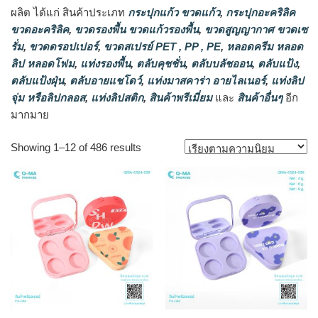
ผลิต ได้แก่ สินค้าประเภท
กระปุกแก้ว ขวดแก้ว
,
กระปุกอะคริลิค
ขวดอะคริลิค
,
ขวดรองพื้น ขวดแก้วรองพื้น
,
ขวดสูญญากาศ ขวดเซ
รั่ม
,
ขวดดรอปเปอร์
,
ขวดสเปรย์ PET , PP , PE
,
หลอดครีม หลอด
ลิป หลอดโฟม
,
แท่งรองพื้น
,
ตลับคุชชั่น
,
ตลับบลัชออน
,
ตลับแป้ง
,
ตลับแป้งฝุ่น
,
ตลับอายแชโดว์
,
แท่งมาสคาร่า อายไลเนอร์
,
แท่งลิป
จุ่ม หรือลิปกลอส
,
แท่งลิปสติก
,
สินค้าพรีเมี่ยม
และ
สินค้าอื่นๆ
อีก
มากมาย
Sorted
Showing 1–12 of 486 results
by
popularity