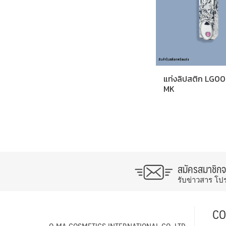
แท่งลิปสติก LG00
MK
สมัครสมาชิก
รับข่าวสาร โป
CO