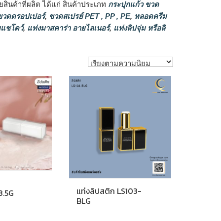
ินค้าที่ผลิต ได้แก่ สินค้าประเภท
กระปุกแก้ว ขวด
วดดรอปเปอร์
,
ขวดสเปรย์ PET , PP , PE
,
หลอดครีม
แชโดว์
,
แท่งมาสคาร่า อายไลเนอร์
,
แท่งลิปจุ่ม หรือลิ
แท่งลิปสติก LS103-
3.5G
BLG