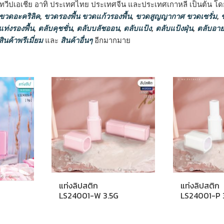
ทวีปเอเชีย อาทิ ประเทศไทย ประเทศจีน และประเทศเกาหลี เป็นต้น โดยส
 ขวดอะคริลิค
,
ขวดรองพื้น ขวดแก้วรองพื้น
,
ขวดสูญญากาศ ขวดเซรั่ม
,
ข
ท่งรองพื้น
,
ตลับคุชชั่น
,
ตลับบลัชออน
,
ตลับแป้ง
,
ตลับแป้งฝุ่น
,
ตลับอาย
สินค้าพรีเมี่ยม
และ
สินค้าอื่นๆ
อีกมากมาย
Sorted
by
popularity
แท่งลิปสติก
แท่งลิปสติก
LS24001-W 3.5G
LS24001-P 