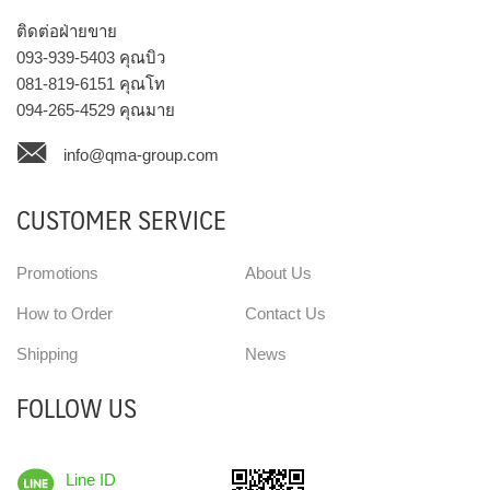
ติดต่อฝ่ายขาย
093-939-5403
คุณบิว
081-819-6151
คุณโท
094-265-4529
คุณมาย
info@qma-group.com
CUSTOMER SERVICE
Promotions
About Us
How to Order
Contact Us
Shipping
News
FOLLOW US
Line ID