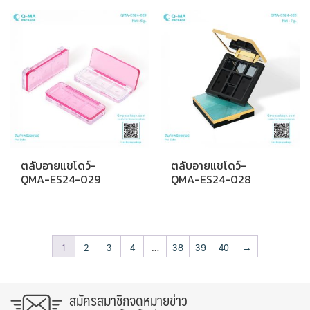
ตลับอายแชโดว์-
ตลับอายแชโดว์-
QMA-ES24-029
QMA-ES24-028
1
2
3
4
…
38
39
40
→
สมัครสมาชิกจดหมายข่าว