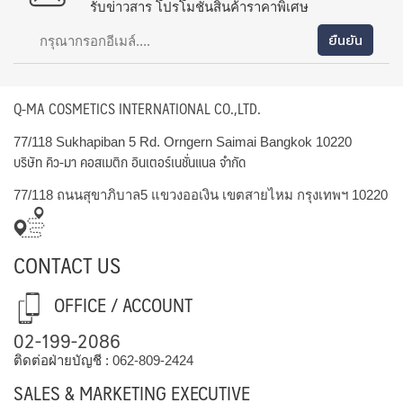
รับข่าวสาร โปรโมชั่นสินค้าราคาพิเศษ
Q-MA COSMETICS INTERNATIONAL CO.,LTD.
77/118 Sukhapiban 5 Rd. Orngern Saimai Bangkok 10220
บริษัท คิว-มา คอสเมติก อินเตอร์เนชั่นแนล จำกัด
77/118 ถนนสุขาภิบาล5 แขวงออเงิน เขตสายไหม กรุงเทพฯ 10220
CONTACT US
OFFICE / ACCOUNT
02-199-2086
ติดต่อฝ่ายบัญชี :
062-809-2424
SALES & MARKETING EXECUTIVE