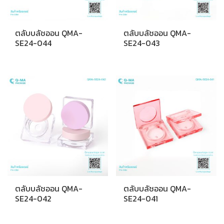
ตลับบลัชออน QMA-
ตลับบลัชออน QMA-
SE24-044
SE24-043
ตลับบลัชออน QMA-
ตลับบลัชออน QMA-
SE24-042
SE24-041