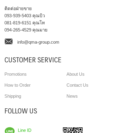
ติดต่อฝ่ายขาย
093-939-5403
คุณบิว
081-819-6151
คุณโท
094-265-4529
คุณมาย
info@qma-group.com
CUSTOMER SERVICE
Promotions
About Us
How to Order
Contact Us
Shipping
News
FOLLOW US
Line ID