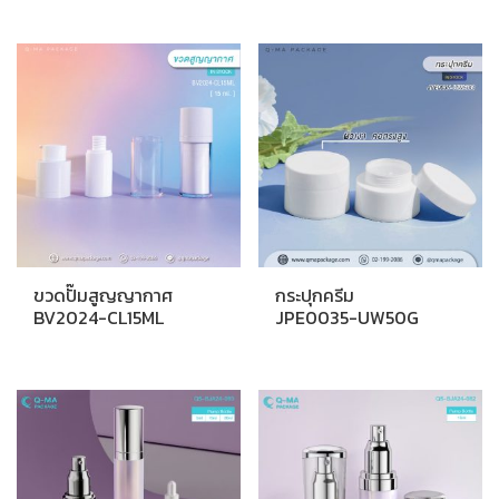
ขวดปั๊มสูญญากาศ
กระปุกครีม
BV2024-CL15ML
JPE0035-UW50G