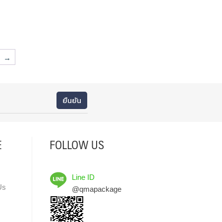
→
E
FOLLOW US
Line ID
Us
@qmapackage