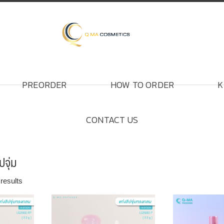
PREORDER
HOW TO ORDER
K
CONTACT US
ปจุ่ม
Sorted
results
by
popularity