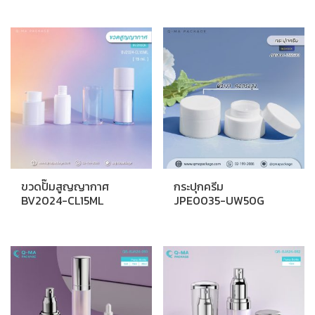
ขวดปั๊มสูญญากาศ
กระปุกครีม
BV2024-CL15ML
JPE0035-UW50G