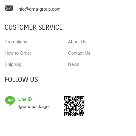
info@qma-group.com
CUSTOMER SERVICE
Promotions
About Us
How to Order
Contact Us
Shipping
News
FOLLOW US
Line ID
@qmapackage