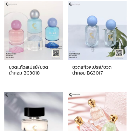
ขวดแก้วสเปรย์/ขวด
ขวดแก้วสเปรย์/ขวด
น้ำหอม BG3018
น้ำหอม BG3017