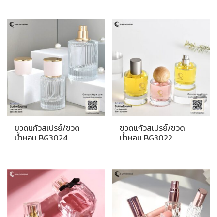
ขวดแก้วสเปรย์/ขวด
ขวดแก้วสเปรย์/ขวด
น้ำหอม BG3024
น้ำหอม BG3022